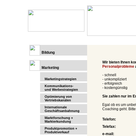
Bildung
Wir bieten Ihnen k
Personalprobleme
Marketing
- schnell
Marketingstrategien
- unkompliziert
- erfolgreich
Kommunikations-
- kostengünstig
und Werbestrategien
Sie zahlen nur im Er
Optimierung von
Vertriebskanälen
Egal ob es um unbef
Internationale
Coaching geht. Bitte
Geschäftsanbahnung
Marktforschung +
Telefon:
Markterkundung
Telefax:
Produktpromotion +
Produktverkauf
e-mail: